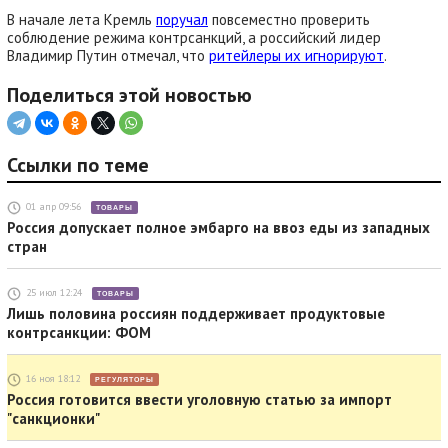
В начале лета Кремль
поручал
повсеместно проверить
соблюдение режима контрсанкций, а российский лидер
Владимир Путин отмечал, что
ритейлеры их игнорируют
.
Поделиться этой новостью
Ссылки по теме
01 апр 09:56
ТОВАРЫ
Россия допускает полное эмбарго на ввоз еды из западных
стран
25 июл 12:24
ТОВАРЫ
Лишь половина россиян поддерживает продуктовые
контрсанкции: ФОМ
16 ноя 18:12
РЕГУЛЯТОРЫ
​Россия готовится ввести уголовную статью за импорт
"санкционки"