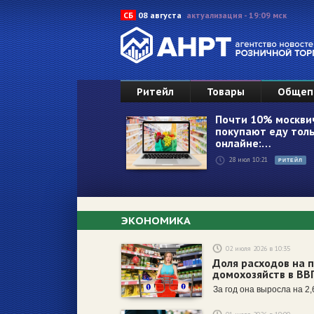
СБ
08 августа
актуализация - 19:09 мск
Ритейл
Товары
Общеп
Почти 10% москви
покупают еду толь
онлайне:…
28 июл 10:21
РИТЕЙЛ
ЭКОНОМИКА
02 июля 2026 в 10:35
Доля расходов на 
домохозяйств в ВВ
За год она выросла на 2,6