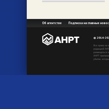
Об агентстве
Подписка на главные новос
© 2014-20
Все права на 
редакцией АНР
размещаться н
АНРТ прилагае
убытки, котор