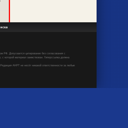
о
иска
вом РФ. Допускается цитирование без согласования с
, с которой материал заимствован. Гиперссылка должна
 Редакция АНРТ не несёт никакой ответственности за любые
х