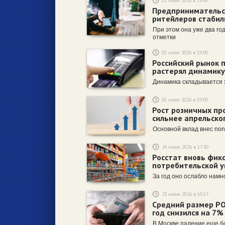
01 июля 2026 в 19:00
Предпринимательс
ритейлеров стабил
При этом она уже два го
отметки
01 июля 2026 в 19:00
Российский рынок п
растерял динамику
Динамика складывается 
01 июля 2026 в 19:00
Рост розничных пр
сильнее апрельског
Основной вклад внес non
24 июня 2026 в 17:30
Росстат вновь фик
потребительской у
За год оно ослабло нам
23 июня 2026 в 10:17
Средний размер PO
год снизился на 7%
В Москве падение еще б