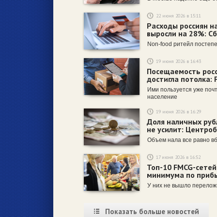
22 июня 2026 в 15:11
Расходы россиян н
выросли на 28%: С
Non-food ритейл постеп
19 июня 2026 в 16:43
Посещаемость росс
достигла потолка: 
Ими пользуется уже почт
население
19 июня 2026 в 16:29
Доля наличных рубл
не усилит: Центро
Объем нала все равно в
17 июня 2026 в 16:52
Топ-10 FMCG-сетей
минимума по прибы
У них не вышло перелож
Показать больше новостей