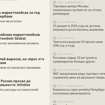
08:56
/
НЕДВИЖИМОСТЬ
Торговые центры Москвы
стремительно пустеют из-за оттока
а маркетплейсах за год
ритейлеров
бербанк
енно им уступает
17:16
/
ПРОГНОЗЫ
X5 рискует в 2026 году не достичь
планового роста бизнеса: аналитики
ийских маркетплейсов
Freedom Global
11:51
/
РИТЕЙЛ
Темп роста выручки X5 просел ниже
и все экономически активное
10% год-к-году
15:33
/
РИТЕЙЛ
Россияне старше 50 лет тратят в
ей выросла, но спрос это
супермаркетах больше других
банк
близи исторического минимума
16:39
/
РЕГУЛЯТОРЫ
ФАС предложила ряду торговых сет
ограничить цены на школьные товар
 России просел до
льности: Infoline
09:54
/
НЕДВИЖИМОСТЬ
Вакантность стрит-ритейла Петербург
ить расходы на покупателей
постепенно увеличивается
09:23
/
РИТЕЙЛ