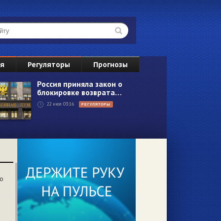
ВС
ия
Регуляторы
Прогнозы
2
Россия приняла закон о
блокировке возврата…
9
22 июл 03:16
РЕГУЛЯТОРЫ
16
23
30
6
со