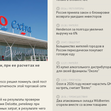
03:16
/
РЕГУЛЯТОРЫ
Россия приняла закон о блокировке
возврата ушедших инвесторов
15:28
/
РИТЕЙЛ
Henderson за полгода увеличил
выручку на 6%
13:47
/
ОБЩЕПИТ
Большинство жителей городов в
России периодически покупают
готовую еду
12:27
/
РИТЕЙЛ
, при ее расчетах не
X5 купил алкогольного дистрибутора
для своей франшизы "Около"
12:03
/
ПРОГНОЗЫ
esco решил покинуть свой пост
Ozon в 2026 году может нарастить G
тчетности этой торговой сети
на треть, считает "Велес"
20:31
/
ПРОИСШЕСТВИЯ
й на результаты проверки
Два атакованных склада Wildberries
ия Deloitte, ритейлер при
сгорели вместе со всеми товарами
ных затрат, в результате чего