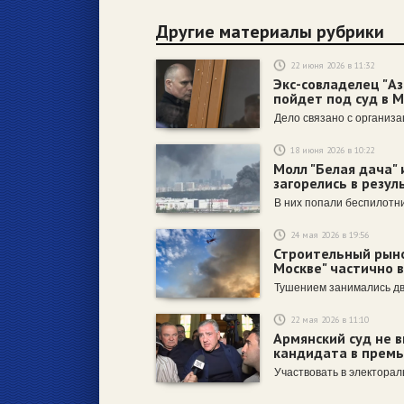
Другие материалы рубрики
22 июня 2026 в 11:32
Экс-совладелец "Аз
пойдет под суд в 
Дело связано с организ
18 июня 2026 в 10:22
Молл "Белая дача" 
загорелись в резу
В них попали беспилотн
24 мая 2026 в 19:56
Строительный рыно
Москве" частично 
Тушением занимались дв
22 мая 2026 в 11:10
Армянский суд не 
кандидата в премь
Участвовать в электорал