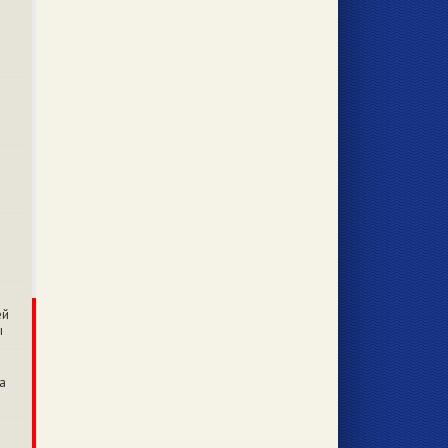
ей
ы
а