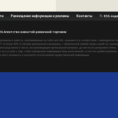
ти
Размещение информации и рекламы
Контакты
RSS-подп
26 Агентство новостей розничной торговли
материалы и новости, опубликованные на сайте anrt.info, охраняются в соответствии с законодательст
Т не более 50% от объема оригинального материала, с обязательной прямой гиперссылкой на страницу
епосредственно в тексте, воспроизводящем оригинальный материал, до или после цитируемого блока.
т все усилия к тому, чтобы публикуемая информация была качественной, но всё же ошибки возможны.
ые могут возникнуть в результате использования предоставленной информации.