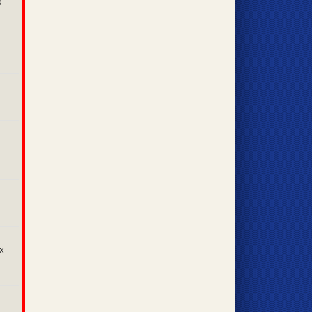
о
т
х