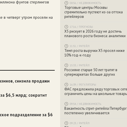
миллиона фунтов стерлингов
08:56
/
НЕДВИЖИМОСТЬ
Торговые центры Москвы
стремительно пустеют из-за оттока
ритейлеров
е в четверг утром просели на
17:16
/
ПРОГНОЗЫ
X5 рискует в 2026 году не достичь
планового роста бизнеса: аналитики
11:51
/
РИТЕЙЛ
Темп роста выручки X5 просел ниже
10% год-к-году
15:33
/
РИТЕЙЛ
Россияне старше 50 лет тратят в
супермаркетах больше других
азинов, cнизила продажи
16:39
/
РЕГУЛЯТОРЫ
ФАС предложила ряду торговых сет
ограничить цены на школьные товар
за $6,5 млрд; сократит
09:54
/
НЕДВИЖИМОСТЬ
Вакантность стрит-ритейла Петербург
постепенно увеличивается
ское подразделение за $6
09:23
/
РИТЕЙЛ