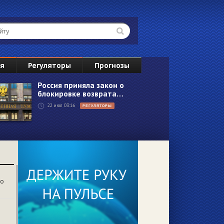
ВС
ия
Регуляторы
Прогнозы
2
Россия приняла закон о
блокировке возврата…
9
22 июл 03:16
РЕГУЛЯТОРЫ
16
23
30
6
со