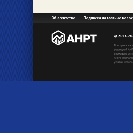
Об агентстве
Подписка на главные новос
© 2014-20
Все права на 
редакцией АНР
размещаться н
АНРТ прилагае
убытки, котор