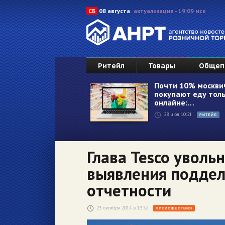
СБ
08 августа
актуализация - 19:09 мск
Ритейл
Товары
Общеп
Почти 10% москви
покупают еду толь
онлайне:…
28 июл 10:21
РИТЕЙЛ
Глава Tesco уволь
выявления подде
отчетности
23 октября 2014 в 13:52
ПРОИСШЕСТВИЯ