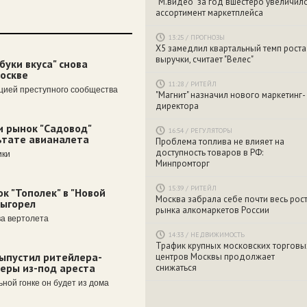
"М.видео" за год вшестеро увеличил
ассортимент маркетплейса
13:25
/
ПРОГНОЗЫ
X5 замедлил квартальный темп роста
выручки, считает "Велес"
буки вкуса" снова
Москве
11:28
/
РИТЕЙЛ
ацией преступного сообщества
"Магнит" назначил нового маркетинг-
директора
и рынок "Садовод"
16:54
/
РЕГУЛЯТОРЫ
льтате авианалета
Проблема топлива не влияет на
доступность товаров в РФ:
ики
Минпромторг
15:39
/
РИТЕЙЛ
к "Тополек" в "Новой
Москва забрала себе почти весь рос
выгорел
рынка алкомаркетов России
а вертолета
14:33
/
НЕДВИЖИМОСТЬ
Трафик крупных московских торговы
выпустил ритейлера-
центров Москвы продолжает
еры из-под ареста
снижаться
ьной гонке он будет из дома