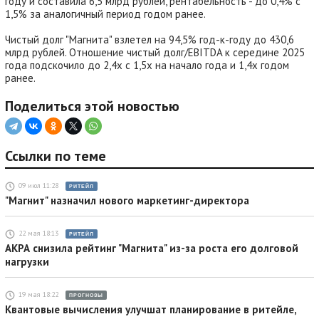
году и составила 6,5 млрд рублей, рентабельность - до 0,4% с
1,5% за аналогичный период годом ранее.
Чистый долг "Магнита" взлетел на 94,5% год-к-году до 430,6
млрд рублей. Отношение чистый долг/EBITDA к середине 2025
года подскочило до 2,4х с 1,5х на начало года и 1,4х годом
ранее.
Поделиться этой новостью
Ссылки по теме
09 июл 11:28
РИТЕЙЛ
"Магнит" назначил нового маркетинг-директора
22 мая 18:13
РИТЕЙЛ
АКРА снизила рейтинг "Магнита" из-за роста его долговой
нагрузки
19 мая 18:22
ПРОГНОЗЫ
Квантовые вычисления улучшат планирование в ритейле,