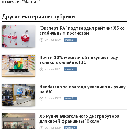
отмечает "Магнит"
Другие материалы рубрики
"Эксперт РА" подтвердил рейтинг X5 со
стабильным прогнозом
29 июл 13:09
РИТЕЙЛ
Почти 10% москвичей покупают еду
только в онлайне: IBC
28 июл 10:21
РИТЕЙЛ
Henderson за полгода увеличил выручку
на 6%
21 июл 15:28
РИТЕЙЛ
X5 купил алкогольного дистрибутора
для своей франшизы "Около"
20 июл 12:27
РИТЕЙЛ