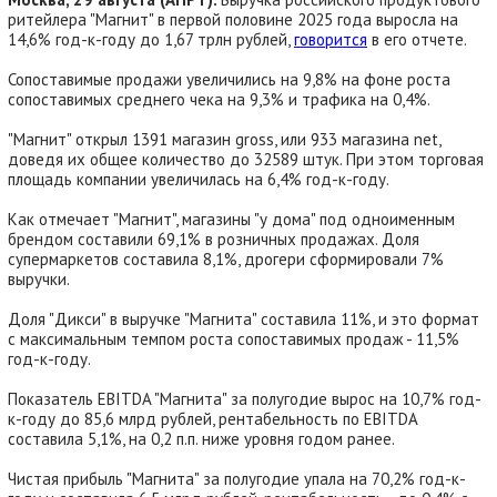
ритейлера "Магнит" в первой половине 2025 года выросла на
14,6% год-к-году до 1,67 трлн рублей,
говорится
в его отчете.
Сопоставимые продажи увеличились на 9,8% на фоне роста
сопоставимых среднего чека на 9,3% и трафика на 0,4%.
"Магнит" открыл 1391 магазин gross, или 933 магазина net,
доведя их общее количество до 32589 штук. При этом торговая
площадь компании увеличилась на 6,4% год-к-году.
Как отмечает "Магнит", магазины "у дома" под одноименным
брендом составили 69,1% в розничных продажах. Доля
супермаркетов составила 8,1%, дрогери сформировали 7%
выручки.
Доля "Дикси" в выручке "Магнита" составила 11%, и это формат
с максимальным темпом роста сопоставимых продаж - 11,5%
год-к-году.
Показатель EBITDA "Магнита" за полугодие вырос на 10,7% год-
к-году до 85,6 млрд рублей, рентабельность по EBITDA
составила 5,1%, на 0,2 п.п. ниже уровня годом ранее.
Чистая прибыль "Магнита" за полугодие упала на 70,2% год-к-