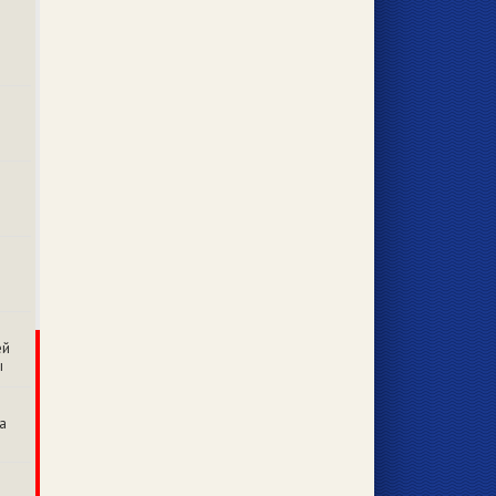
ей
ы
а