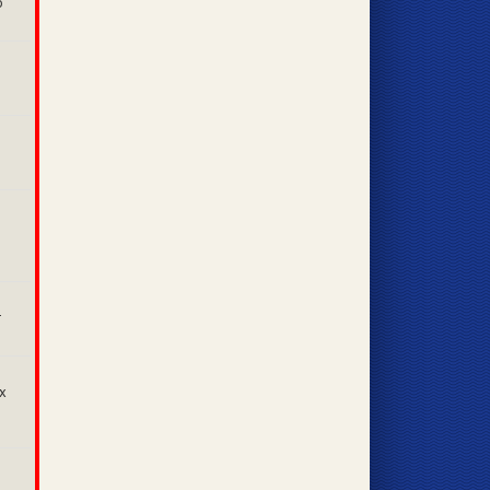
о
т
х