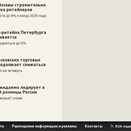
Москвы стремительно
ока ритейлеров
ти до 8% к концу 2026 года
-ритейла Петербурга
ивается
подняться до 8%
сковских торговых
родолжает снижаться
л на четверть
ожидаемо лидирует в
й розницы России
висные" слова
ти
Размещение информации и рекламы
Контакты
RSS-подп