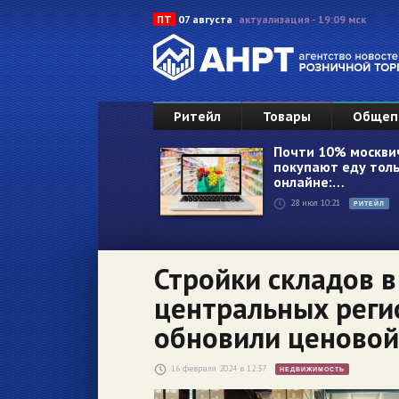
ПТ
07 августа
актуализация - 19:09 мск
Ритейл
Товары
Общеп
Почти 10% москви
покупают еду толь
онлайне:…
28 июл 10:21
РИТЕЙЛ
Стройки складов в
центральных реги
обновили ценовой
16 февраля 2024 в 12:37
НЕДВИЖИМОСТЬ