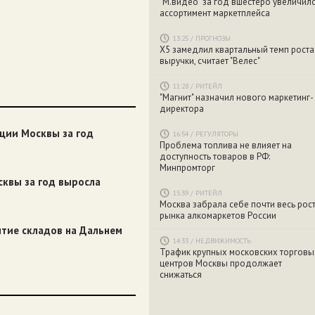
"М.видео" за год вшестеро увеличил
ассортимент маркетплейса
13:25
/
ПРОГНОЗЫ
X5 замедлил квартальный темп роста
выручки, считает "Велес"
11:28
/
РИТЕЙЛ
"Магнит" назначил нового маркетинг-
директора
ции Москвы за год
16:54
/
РЕГУЛЯТОРЫ
Проблема топлива не влияет на
доступность товаров в РФ:
Минпромторг
сквы за год выросла
15:39
/
РИТЕЙЛ
Москва забрала себе почти весь рос
рынка алкомаркетов России
итие складов на Дальнем
14:33
/
НЕДВИЖИМОСТЬ
Трафик крупных московских торговы
центров Москвы продолжает
снижаться