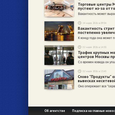
Торговые центры 
пустеют из-за отт
Вакантность может вырас
14 июля 2026 в 09:54
Вакантность стрит
постепенно увелич
К концу года она может 
02 июля 2026 в 14:33
Трафик крупных мо
центров Москвы п
Со времен ковида он упа
02 июля 2026 в 13:45
Слово "Продукты" 
вывесках несетево
Оно опережает все "сер
Об агентстве
Подписка на главные новос