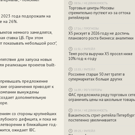
08:56
/
НЕДВИЖИМОСТЬ
Торговые центры Москвы
стремительно пустеют из-за оттока
ам 2023 года подорожали на
ритейлеров
е на 26%.
17:16
/
ПРОГНОЗЫ
ъектов немного замедлятся,
X5 рискует в 2026 году не достичь
ая ставка ЦБ. При этом
планового роста бизнеса: аналитики
т показывать небольшой рост",
11:51
/
РИТЕЙЛ
Темп роста выручки X5 просел ниже
10% год-к-году
пятствия для запуска новых
ля реализации проектов built-
15:33
/
РИТЕЙЛ
Россияне старше 50 лет тратят в
супермаркетах больше других
т превышать предложение
ские ограничения приводят к
16:39
/
РЕГУЛЯТОРЫ
 компании вынуждены
ФАС предложила ряду торговых сет
 создает дополнительную
ограничить цены на школьные товар
зоре.
09:54
/
НЕДВИЖИМОСТЬ
ениям со стороны крупнейших
Вакантность стрит-ритейла Петербург
глубокого дефицита, и пока не
постепенно увеличивается
влетворении в ближайшие год-
жится, ожидает IBC.
09:23
/
РИТЕЙЛ