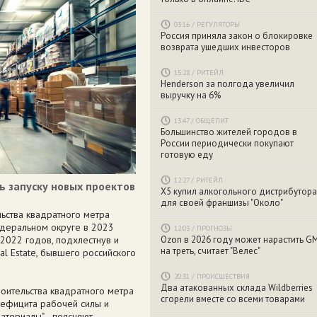
03:16
/
РЕГУЛЯТОРЫ
Россия приняла закон о блокировке
возврата ушедших инвесторов
15:28
/
РИТЕЙЛ
Henderson за полгода увеличил
выручку на 6%
13:47
/
ОБЩЕПИТ
Большинство жителей городов в
России периодически покупают
готовую еду
12:27
/
РИТЕЙЛ
 запуску новых проектов
X5 купил алкогольного дистрибутора
для своей франшизы "Около"
ьства квадратного метра
деральном округе в 2023
12:03
/
ПРОГНОЗЫ
2022 годов, подхлестнув и
Ozon в 2026 году может нарастить G
на треть, считает "Велес"
al Estate, бывшего российского
20:31
/
ПРОИСШЕСТВИЯ
Два атакованных склада Wildberries
роительства квадратного метра
сгорели вместе со всеми товарами
дефицита рабочей силы и
териалы", - поясняют