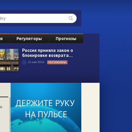
ВС
ия
Регуляторы
Прогнозы
2
Россия приняла закон о
блокировке возврата…
9
22 июл 03:16
РЕГУЛЯТОРЫ
16
23
30
6
со