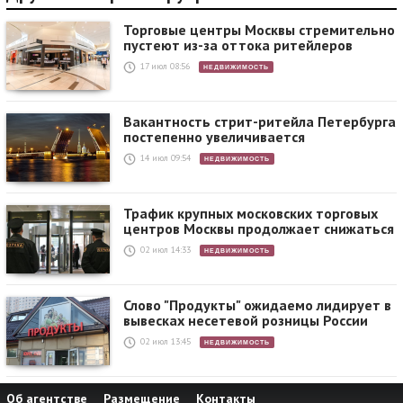
Торговые центры Москвы стремительно
пустеют из-за оттока ритейлеров
17 июл 08:56
НЕДВИЖИМОСТЬ
Вакантность стрит-ритейла Петербурга
постепенно увеличивается
14 июл 09:54
НЕДВИЖИМОСТЬ
Трафик крупных московских торговых
центров Москвы продолжает снижаться
02 июл 14:33
НЕДВИЖИМОСТЬ
Слово "Продукты" ожидаемо лидирует в
вывесках несетевой розницы России
02 июл 13:45
НЕДВИЖИМОСТЬ
Об агентстве
Размещение
Контакты