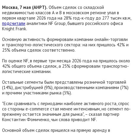
Москва, 7 мая (АНРТ).
Объем сделок со складской
недвижимостью классов А и В в московском регионе упал в
первом квартале 2026 года на 28% год-к-году до 277 тысяч кв.м,
подсчитали
аналитики NF Group, бывшего российского офиса
Knight Frank.
Основную активность формировали компании онлайн-торговли
и транспортно-логистического сектора: на них пришлось 42% и
25% объема сделок соответственно.
По оценке NF, в первые три месяца 2026 года на пришлось около
42% общего объема сделок, а 25% сформировали транспортно-
логистические компании.
Остальные сегменты были представлены розничной торговлей
(14%), дистрибуцией (9%), производственными компаниями (7%)
и прочими участниками рынка (3%).
"Если сравнивать с периодами наиболее активного роста, спрос
со стороны e-commerce стал менее интенсивным, но сегмент по-
прежнему остается значимым для рынка", – сказал партнер
Константин Фомиченко, чьи слова приводит NF.
Основной объем сделок пришелся на прямую аренду в