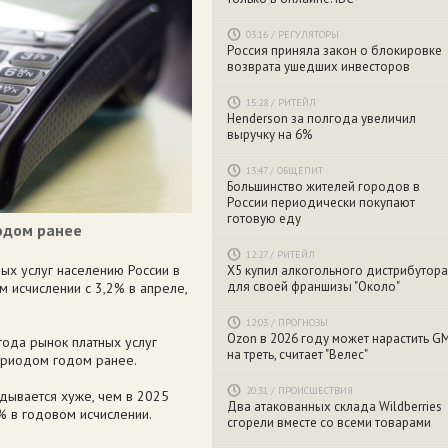
03:16
/
РЕГУЛЯТОРЫ
Россия приняла закон о блокировке
возврата ушедших инвесторов
15:28
/
РИТЕЙЛ
Henderson за полгода увеличил
выручку на 6%
13:47
/
ОБЩЕПИТ
Большинство жителей городов в
России периодически покупают
готовую еду
одом ранее
12:27
/
РИТЕЙЛ
ных услуг населению России в
X5 купил алкогольного дистрибутора
для своей франшизы "Около"
 исчислении с 3,2% в апреле,
12:03
/
ПРОГНОЗЫ
Ozon в 2026 году может нарастить G
года рынок платных услуг
на треть, считает "Велес"
периодом годом ранее.
20:31
/
ПРОИСШЕСТВИЯ
адывается хуже, чем в 2025
Два атакованных склада Wildberries
3% в годовом исчислении.
сгорели вместе со всеми товарами