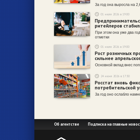
За год она выросла на 2,6
01 июля 2026 в 19:00
Предпринимательс
ритейлеров стабил
При этом она уже два го
отметки
01 июля 2026 в 19:00
Рост розничных пр
сильнее апрельског
Основной вклад внес non
24 июня 2026 в 17:30
Росстат вновь фик
потребительской у
За год оно ослабло нам
Об агентстве
Подписка на главные новос