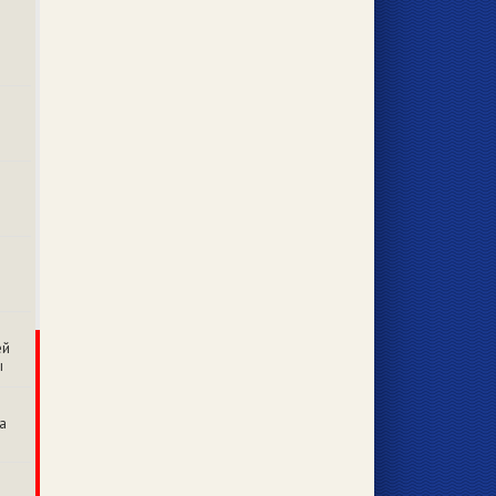
ей
ы
а