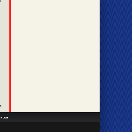
о
т
х
иска