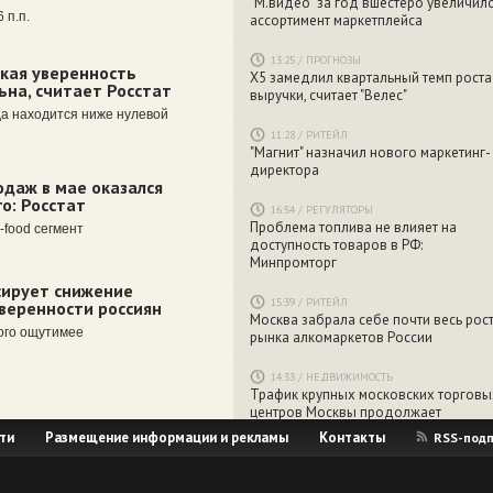
"М.видео" за год вшестеро увеличил
 п.п.
ассортимент маркетплейса
13:25
/
ПРОГНОЗЫ
кая уверенность
X5 замедлил квартальный темп роста
ьна, считает Росстат
выручки, считает "Велес"
да находится ниже нулевой
11:28
/
РИТЕЙЛ
"Магнит" назначил нового маркетинг-
директора
одаж в мае оказался
о: Росстат
16:54
/
РЕГУЛЯТОРЫ
Проблема топлива не влияет на
-food сегмент
доступность товаров в РФ:
Минпромторг
сирует снижение
15:39
/
РИТЕЙЛ
веренности россиян
Москва забрала себе почти весь рос
ного ощутимее
рынка алкомаркетов России
14:33
/
НЕДВИЖИМОСТЬ
Трафик крупных московских торговы
центров Москвы продолжает
снижаться
ти
Размещение информации и рекламы
Контакты
RSS-подп