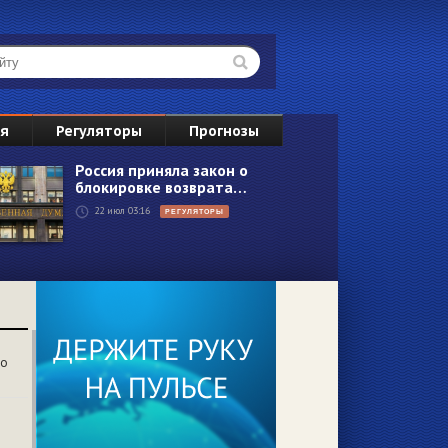
ВС
ия
Регуляторы
Прогнозы
2
Россия приняла закон о
блокировке возврата…
9
22 июл 03:16
РЕГУЛЯТОРЫ
16
23
30
6
со