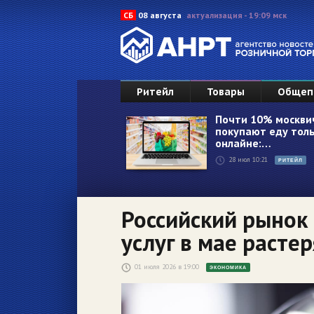
СБ
08 августа
актуализация - 19:09 мск
Ритейл
Товары
Общеп
Почти 10% москви
покупают еду толь
онлайне:…
28 июл 10:21
РИТЕЙЛ
Российский рынок
услуг в мае расте
01 июля 2026 в 19:00
ЭКОНОМИКА