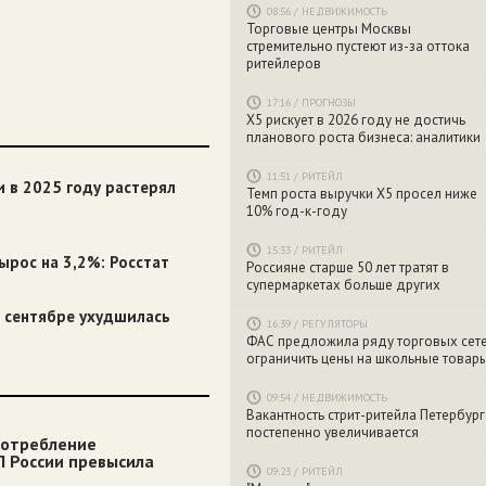
08:56
/
НЕДВИЖИМОСТЬ
Торговые центры Москвы
стремительно пустеют из-за оттока
ритейлеров
17:16
/
ПРОГНОЗЫ
X5 рискует в 2026 году не достичь
планового роста бизнеса: аналитики
11:51
/
РИТЕЙЛ
и в 2025 году растерял
Темп роста выручки X5 просел ниже
10% год-к-году
15:33
/
РИТЕЙЛ
ырос на 3,2%: Росстат
Россияне старше 50 лет тратят в
супермаркетах больше других
в сентябре ухудшилась
16:39
/
РЕГУЛЯТОРЫ
ФАС предложила ряду торговых сет
ограничить цены на школьные товар
09:54
/
НЕДВИЖИМОСТЬ
Вакантность стрит-ритейла Петербург
постепенно увеличивается
потребление
П России превысила
09:23
/
РИТЕЙЛ