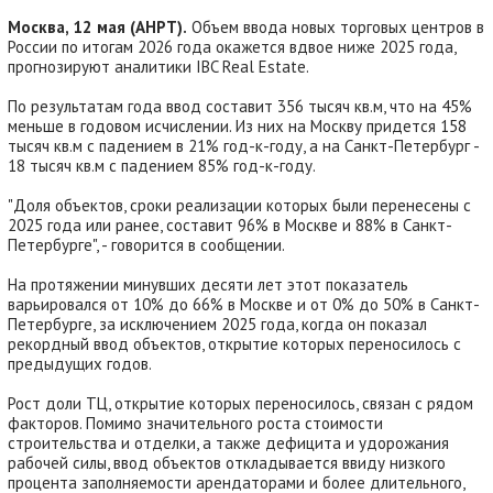
Москва, 12 мая (АНРТ).
Объем ввода новых торговых центров в
России по итогам 2026 года окажется вдвое ниже 2025 года,
прогнозируют аналитики IBC Real Estate.
По результатам года ввод составит 356 тысяч кв.м, что на 45%
меньше в годовом исчислении. Из них на Москву придется 158
тысяч кв.м с падением в 21% год-к-году, а на Санкт-Петербург -
18 тысяч кв.м с падением 85% год-к-году.
"Доля объектов, сроки реализации которых были перенесены с
2025 года или ранее, составит 96% в Москве и 88% в Санкт-
Петербурге", - говорится в сообщении.
На протяжении минувших десяти лет этот показатель
варьировался от 10% до 66% в Москве и от 0% до 50% в Санкт-
Петербурге, за исключением 2025 года, когда он показал
рекордный ввод объектов, открытие которых переносилось с
предыдущих годов.
Рост доли ТЦ, открытие которых переносилось, связан с рядом
факторов. Помимо значительного роста стоимости
строительства и отделки, а также дефицита и удорожания
рабочей силы, ввод объектов откладывается ввиду низкого
процента заполняемости арендаторами и более длительного,