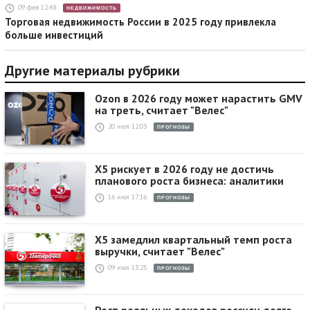
09 фев 12:48
НЕДВИЖИМОСТЬ
Торговая недвижимость России в 2025 году привлекла
больше инвестиций
Другие материалы рубрики
Ozon в 2026 году может нарастить GMV
на треть, считает "Велес"
20 июл 12:03
ПРОГНОЗЫ
X5 рискует в 2026 году не достичь
планового роста бизнеса: аналитики
16 июл 17:16
ПРОГНОЗЫ
X5 замедлил квартальный темп роста
выручки, считает "Велес"
09 июл 13:25
ПРОГНОЗЫ
Рост реальных доходов россиян долго