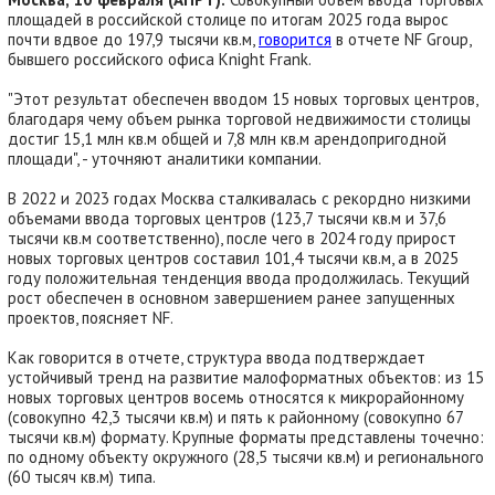
площадей в российской столице по итогам 2025 года вырос
почти вдвое до 197,9 тысячи кв.м,
говорится
в отчете NF Group,
бывшего российского офиса Knight Frank.
"Этот результат обеспечен вводом 15 новых торговых центров,
благодаря чему объем рынка торговой недвижимости столицы
достиг 15,1 млн кв.м общей и 7,8 млн кв.м арендопригодной
площади", - уточняют аналитики компании.
В 2022 и 2023 годах Москва сталкивалась с рекордно низкими
объемами ввода торговых центров (123,7 тысячи кв.м и 37,6
тысячи кв.м соответственно), после чего в 2024 году прирост
новых торговых центров составил 101,4 тысячи кв.м, а в 2025
году положительная тенденция ввода продолжилась. Текущий
рост обеспечен в основном завершением ранее запущенных
проектов, поясняет NF.
Как говорится в отчете, структура ввода подтверждает
устойчивый тренд на развитие малоформатных объектов: из 15
новых торговых центров восемь относятся к микрорайонному
(совокупно 42,3 тысячи кв.м) и пять к районному (совокупно 67
тысячи кв.м) формату. Крупные форматы представлены точечно:
по одному объекту окружного (28,5 тысячи кв.м) и регионального
(60 тысяч кв.м) типа.