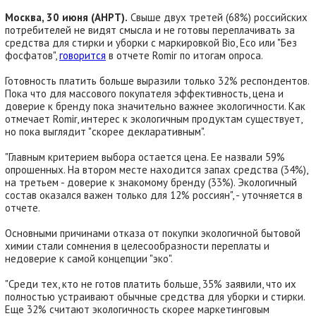
Москва, 30 июня (АНРТ).
Свыше двух третей (68%) российских
потребителей не видят смысла и не готовы переплачивать за
средства для стирки и уборки с маркировкой Bio, Eco или "Без
фосфатов",
говорится
в отчете Romir по итогам опроса.
Готовность платить больше выразили только 32% респондентов.
Пока что для массового покупателя эффективность, цена и
доверие к бренду пока значительно важнее экологичности. Как
отмечает Romir, интерес к экологичным продуктам существует,
но пока выглядит "скорее декларативным".
"Главным критерием выбора остается цена. Ее назвали 59%
опрошенных. На втором месте находится запах средства (34%),
на третьем - доверие к знакомому бренду (33%). Экологичный
состав оказался важен только для 12% россиян", - уточняется в
отчете.
Основными причинами отказа от покупки экологичной бытовой
химии стали сомнения в целесообразности переплаты и
недоверие к самой концепции "эко".
"Среди тех, кто не готов платить больше, 35% заявили, что их
полностью устраивают обычные средства для уборки и стирки.
Еще 32% считают экологичность скорее маркетинговым