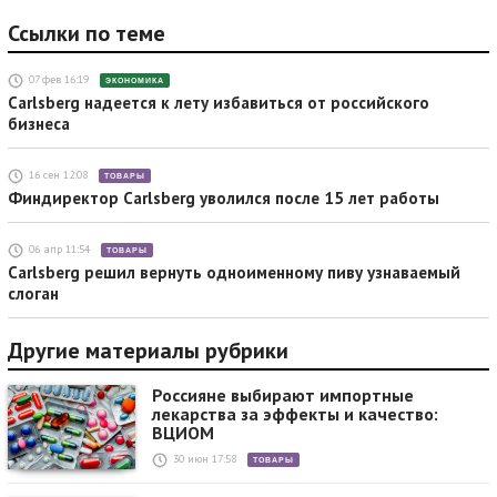
Ссылки по теме
07 фев 16:19
ЭКОНОМИКА
Carlsberg надеется к лету избавиться от российского
бизнеса
16 сен 12:08
ТОВАРЫ
Финдиректор Carlsberg уволился после 15 лет работы
06 апр 11:54
ТОВАРЫ
Carlsberg решил вернуть одноименному пиву узнаваемый
слоган
Другие материалы рубрики
Россияне выбирают импортные
лекарства за эффекты и качество:
ВЦИОМ
30 июн 17:58
ТОВАРЫ