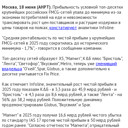
Москва, 18 июня (АНРТ).
Прибыльность условной топ-десятки
крупнейших российских FMCG-сетей упала до минимума из-за
экономии потребителей на еде и невозможности
транслировать рост цен поставщиков и растущие издержки в
цены товаров на полках,
констатируют
аналитики Infoline.
"Средняя рентабельность по чистой прибыли у крупнейших
FMCG-сетей в 2025 году сократилась до исторического
минимума - 1,7%", - говорится в сообщении компании.
Топ-десятку сетей образуют X5, "Магнит", К&Б плюс "Бристоль",
"Лента", "Светофор", "Вкусвилл", Metro, теперь уже
сменивший
владельца
"О'кей", Spar, Globus, а также дополнительно к
десятке учитывается Fix Price.
Как отмечает Infoline, значительный рост чистой прибыли в
2025 году показали К&Б - в 3,3 раза до 45,9 млрд рублей - и
"Бристоль" - в 4,3 раза до 8,6 млрд рублей, а также "Лента" - на
56% до 38,2 млрд рублей. Положительную динамику
продемонстрировали Globus, "Вкусвилл" и Spar.
"Магнит" в 2025 году получил 16,6 млрд рублей чистого убытка
по стандарту IAS 17 против чистой прибыли в 50 млрд рублей
годом ранее. "Согласно отчетности "Магнита", отрицательный