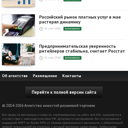
Российский рынок платных услуг в мае
растерял динамику
01 июл 19:00
ЭКОНОМИКА
Предпринимательская уверенность
ритейлеров стабильна, считает Росстат
01 июл 19:00
ЭКОНОМИКА
Об агентстве
Размещение
Контакты
Перейти к полной версии сайта
© 2014-2026 Агентство новостей розничной торговли
Все права на материалы и новости, опубликованные на сайте anrt.info, охраняются в
соответствии с законодательством РФ. Допускается цитирование без согласования с
редакцией АНРТ не более 50% от объема оригинального материала, с обязательной
прямой гиперссылкой на страницу, с которой материал заимствован. Гиперссылка