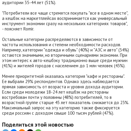
аудитории 35-44 лет (51%).
"Потребители все чаще стремятся покупать "все в одном месте",
а кешбэк на маркетплейсах воспринимается как универсальный
инструмент экономии сразу на нескольких категориях товаров",
- поясняет Romir.
Остальные категории распределяются в зависимости от
частоты использования и степени необходимости расходов.
Например, категории "одежда и обувь" (40%) и "АЗС и авто" (34%)
остаются значимыми, но вторичными сценариями экономии. При
этом интерес к авто-кешбэку традиционно выше среди мужчин
(41%) и жителей городов с населением до 1 млн человек (43%).
Менее приоритетной оказалась категория "кафе и рестораны".
Ее выбрали 29% респондентов. Однако здесь наблюдается
прямая зависимость от возраста и уровня дохода аудитории.
Если среди молодежи 18-24 лет кешбэк на рестораны
востребован почти у половины (48%) потребителей, то в
возрастной группе старше 45 лет показатель снижается до 23%.
Максимальный запрос на эту категорию также фиксируется
среди россиян с доходом свыше 100 тысяч рублей (47%).
Поделиться этой новостью