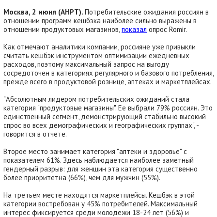
Москва, 2 июня (АНРТ).
Потребительские ожидания россиян в
отношении программ кешбэка наиболее сильно выражены в
отношении продуктовых магазинов,
показал
опрос Romir.
Как отмечают аналитики компании, россияне уже привыкли
считать кешбэк инструментом оптимизации ежедневных
расходов, поэтому максимальный запрос на выгоду
сосредоточен в категориях регулярного и базового потребления,
прежде всего в продуктовой рознице, аптеках и маркетплейсах.
"Абсолютным лидером потребительских ожиданий стала
категория "продуктовые магазины". Ее выбрали 79% россиян. Это
единственный сегмент, демонстрирующий стабильно высокий
спрос во всех демографических и географических группах", -
говорится в отчете.
Второе место занимает категория "аптеки и здоровье" с
показателем 61%. Здесь наблюдается наиболее заметный
гендерный разрыв: для женщин эта категория существенно
более приоритетна (66%), чем для мужчин (55%).
На третьем месте находятся маркетплейсы. Кешбэк в этой
категории востребован у 45% потребителей. Максимальный
интерес фиксируется среди молодежи 18-24 лет (56%) и