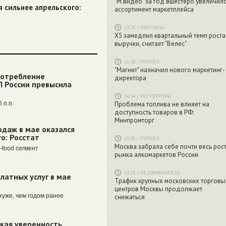
"М.видео" за год вшестеро увеличил
я сильнее апрельского:
ассортимент маркетплейса
13:25
/
ПРОГНОЗЫ
X5 замедлил квартальный темп роста
выручки, считает "Велес"
11:28
/
РИТЕЙЛ
"Магнит" назначил нового маркетинг-
потребление
директора
П России превысила
16:54
/
РЕГУЛЯТОРЫ
 п.п.
Проблема топлива не влияет на
доступность товаров в РФ:
Минпромторг
одаж в мае оказался
о: Росстат
15:39
/
РИТЕЙЛ
Москва забрала себе почти весь рос
-food сегмент
рынка алкомаркетов России
14:33
/
НЕДВИЖИМОСТЬ
латных услуг в мае
Трафик крупных московских торговы
центров Москвы продолжает
хуже, чем годом ранее
снижаться
кая уверенность