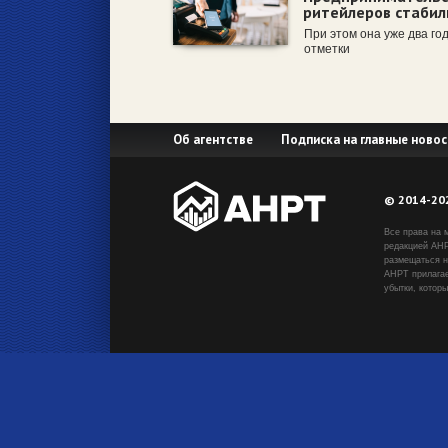
ритейлеров стабил
При этом она уже два го
отметки
Об агентстве
Подписка на главные новос
© 2014-20
Все права на 
редакцией АНР
размещаться н
АНРТ прилагае
убытки, котор