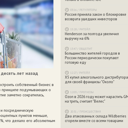
03:16
/
РЕГУЛЯТОРЫ
Россия приняла закон о блокировке
возврата ушедших инвесторов
15:28
/
РИТЕЙЛ
Henderson за полгода увеличил
выручку на 6%
13:47
/
ОБЩЕПИТ
Большинство жителей городов в
России периодически покупают
готовую еду
десять лет назад
12:27
/
РИТЕЙЛ
X5 купил алкогольного дистрибутора
для своей франшизы "Около"
троить собственный бизнес в
 в принципе подумывающих о
12:03
/
ПРОГНОЗЫ
тие заметно сократилась,
Ozon в 2026 году может нарастить G
на треть, считает "Велес"
ю и посредническую
20:31
/
ПРОИСШЕСТВИЯ
роцентных пунктов меньше,
Два атакованных склада Wildberries
4%, что делало его абсолютным
сгорели вместе со всеми товарами