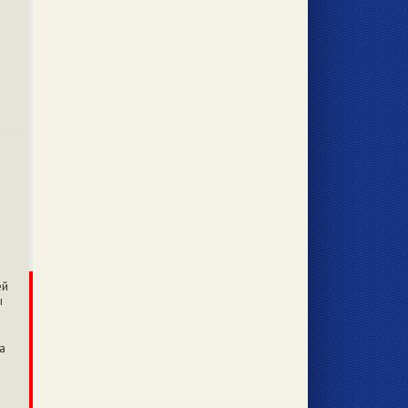
ей
ы
а