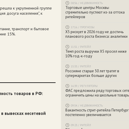
08:56
/
НЕДВИЖИМОСТЬ
Торговые центры Москвы
ерешла к укрупненной группе
стремительно пустеют из-за оттока
ия досуга населения", к
ритейлеров
17:16
/
ПРОГНОЗЫ
тание, транспорт и бытовое
X5 рискует в 2026 году не достичь
ние 15%.
планового роста бизнеса: аналитики
11:51
/
РИТЕЙЛ
Темп роста выручки X5 просел ниже
10% год-к-году
15:33
/
РИТЕЙЛ
Россияне старше 50 лет тратят в
супермаркетах больше других
16:39
/
РЕГУЛЯТОРЫ
ФАС предложила ряду торговых сет
пность товаров в РФ:
ограничить цены на школьные товар
09:54
/
НЕДВИЖИМОСТЬ
Вакантность стрит-ритейла Петербург
 в вывесках несетевой
постепенно увеличивается
09:23
/
РИТЕЙЛ