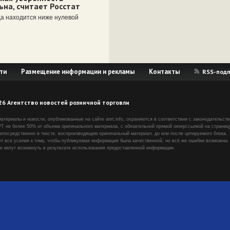
ьна, считает Росстат
да находится ниже нулевой
ти
Размещение информации и рекламы
Контакты
RSS-подп
26 Агентство новостей розничной торговли
материалы и новости, опубликованные на сайте anrt.info, охраняются в соответствии с законодательст
Т не более 50% от объема оригинального материала, с обязательной прямой гиперссылкой на страницу
епосредственно в тексте, воспроизводящем оригинальный материал, до или после цитируемого блока.
т все усилия к тому, чтобы публикуемая информация была качественной, но всё же ошибки возможны.
ые могут возникнуть в результате использования предоставленной информации.