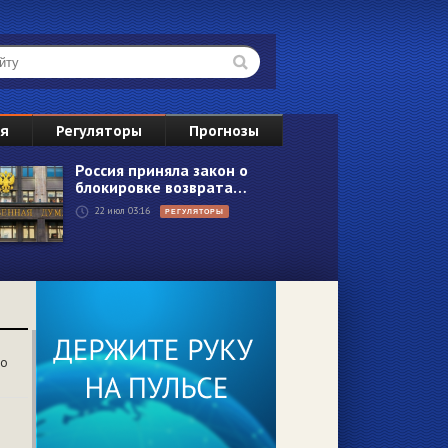
ВС
ия
Регуляторы
Прогнозы
2
Россия приняла закон о
блокировке возврата…
9
22 июл 03:16
РЕГУЛЯТОРЫ
16
23
30
6
со