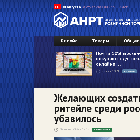
СБ
08 августа
актуализация - 19:09 мск
Ритейл
Товары
Общеп
Почти 10% москви
покупают еду толь
онлайне:…
28 июл 10:21
РИТЕЙЛ
Желающих создать
ритейле среди рос
убавилось
02 июня 2026 в 17:05
ЭКОНОМИКА