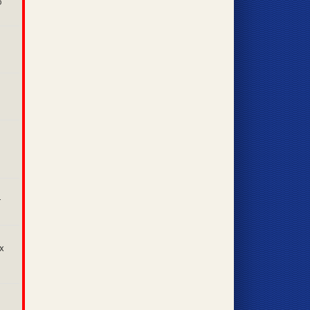
о
т
х