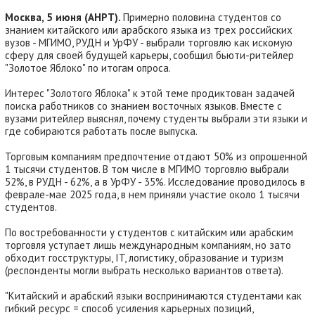
Москва, 5 июня (АНРТ).
Примерно половина студентов со
знанием китайского или арабского языка из трех российских
вузов - МГИМО, РУДН и УрФУ - выбрали торговлю как искомую
сферу для своей будущей карьеры, сообщил бьюти-ритейлер
"Золотое Яблоко" по итогам опроса.
Интерес "Золотого Яблока" к этой теме продиктован задачей
поиска работников со знанием восточных языков. Вместе с
вузами ритейлер выяснял, почему студенты выбрали эти языки и
где собираются работать после выпуска.
Торговым компаниям предпочтение отдают 50% из опрошенной
1 тысячи студентов. В том числе в МГИМО торговлю выбрали
52%, в РУДН - 62%, а в УрФУ - 35%. Исследование проводилось в
феврале-мае 2025 года, в нем приняли участие около 1 тысячи
студентов.
По востребованности у студентов с китайским или арабским
торговля уступает лишь международным компаниям, но зато
обходит госструктуры, IT, логистику, образование и туризм
(респонденты могли выбрать несколько вариантов ответа).
"Китайский и арабский языки воспринимаются студентами как
гибкий ресурс = способ усиления карьерных позиций,