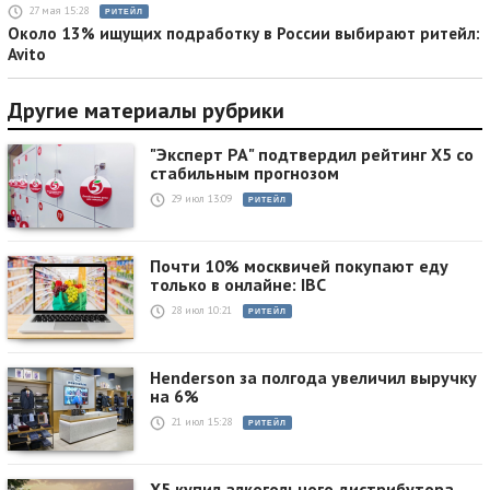
27 мая 15:28
РИТЕЙЛ
Около 13% ищущих подработку в России выбирают ритейл:
Avito
Другие материалы рубрики
"Эксперт РА" подтвердил рейтинг X5 со
стабильным прогнозом
29 июл 13:09
РИТЕЙЛ
Почти 10% москвичей покупают еду
только в онлайне: IBC
28 июл 10:21
РИТЕЙЛ
Henderson за полгода увеличил выручку
на 6%
21 июл 15:28
РИТЕЙЛ
X5 купил алкогольного дистрибутора