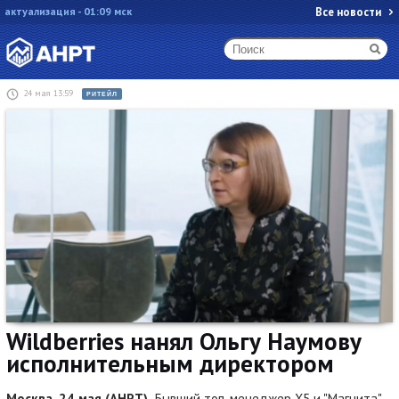
актуализация - 01:09 мск
Все новости
24 мая 13:59
РИТЕЙЛ
Wildberries нанял Ольгу Наумову
исполнительным директором
Москва, 24 мая (АНРТ).
Бывший топ-менеджер X5 и "Магнита"