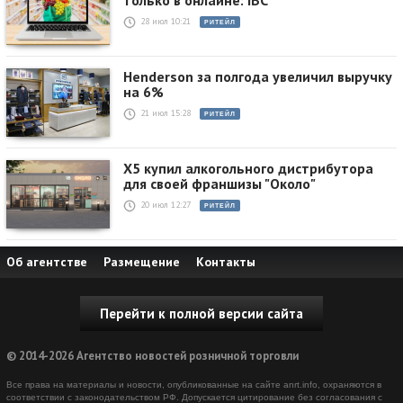
28 июл 10:21
РИТЕЙЛ
Henderson за полгода увеличил выручку
на 6%
21 июл 15:28
РИТЕЙЛ
X5 купил алкогольного дистрибутора
для своей франшизы "Около"
20 июл 12:27
РИТЕЙЛ
Об агентстве
Размещение
Контакты
Перейти к полной версии сайта
© 2014-2026 Агентство новостей розничной торговли
Все права на материалы и новости, опубликованные на сайте anrt.info, охраняются в
соответствии с законодательством РФ. Допускается цитирование без согласования с