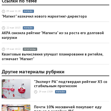
Ссылки по теме
09 июл 11:28
РИТЕЙЛ
"Магнит" назначил нового маркетинг-директора
22 мая 18:13
РИТЕЙЛ
АКРА снизила рейтинг "Магнита" из-за роста его долговой
нагрузки
19 мая 18:22
ПРОГНОЗЫ
Квантовые вычисления улучшат планирование в ритейле,
отмечает "Магнит"
Другие материалы рубрики
"Эксперт РА" подтвердил рейтинг X5 со
стабильным прогнозом
29 июл 13:09
РИТЕЙЛ
Почти 10% москвичей покупают еду
только в онлайне: IBC