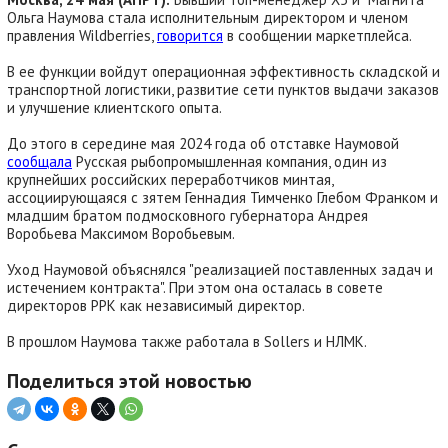
Ольга Наумова стала исполнительным директором и членом
правления Wildberries,
говорится
в сообщении маркетплейса.
В ее функции войдут операционная эффективность складской и
транспортной логистики, развитие сети пунктов выдачи заказов
и улучшение клиентского опыта.
До этого в середине мая 2024 года об отставке Наумовой
сообщала
Русская рыбопромышленная компания, один из
крупнейших российских переработчиков минтая,
ассоциирующаяся с зятем Геннадия Тимченко Глебом Франком и
младшим братом подмосковного губернатора Андрея
Воробьева Максимом Воробьевым.
Уход Наумовой объяснялся "реализацией поставленных задач и
истечением контракта". При этом она осталась в совете
директоров РРК как независимый директор.
В прошлом Наумова также работала в Sollers и НЛМК.
Поделиться этой новостью