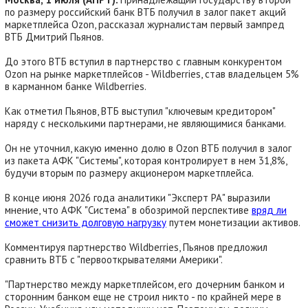
по размеру российский банк ВТБ получил в залог пакет акций
маркетплейса Ozon, рассказал журналистам первый зампред
ВТБ Дмитрий Пьянов.
До этого ВТБ вступил в партнерство с главным конкурентом
Ozon на рынке маркетплейсов - Wildberries, став владельцем 5%
в карманном банке Wildberries.
Как отметил Пьянов, ВТБ выступил "ключевым кредитором"
наряду с несколькими партнерами, не являющимися банками.
Он не уточнил, какую именно долю в Ozon ВТБ получил в залог
из пакета АФК "Системы", которая контролирует в нем 31,8%,
будучи вторым по размеру акционером маркетплейса.
В конце июня 2026 года аналитики "Эксперт РА" выразили
мнение, что АФК "Система" в обозримой перспективе
вряд ли
сможет снизить долговую нагрузку
путем монетизации активов.
Комментируя партнерство Wildberries, Пьянов предложил
сравнить ВТБ с "первооткрывателями Америки".
"Партнерство между маркетплейсом, его дочерним банком и
сторонним банком еще не строил никто - по крайней мере в