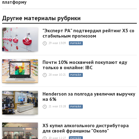
платформу
Другие материалы рубрики
"Эксперт РА" подтвердил рейтинг X5 со
стабильным прогнозом
29 июл 13:09
РИТЕЙЛ
Почти 10% москвичей покупают еду
только в онлайне: IBC
28 июл 10:21
РИТЕЙЛ
Henderson за полгода увеличил выручку
на 6%
21 июл 15:28
РИТЕЙЛ
X5 купил алкогольного дистрибутора
для своей франшизы "Около"
20 июл 12:27
РИТЕЙЛ