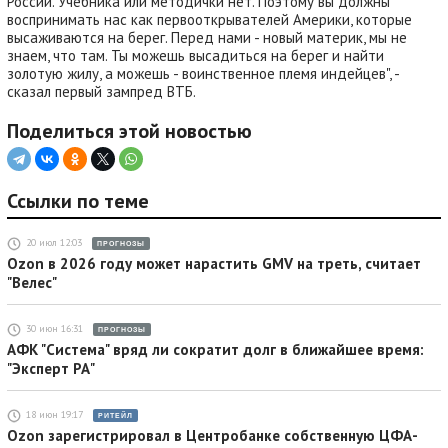
России. Учебника или методички нет. Поэтому вы должны
воспринимать нас как первооткрывателей Америки, которые
высаживаются на берег. Перед нами - новый материк, мы не
знаем, что там. Ты можешь высадиться на берег и найти
золотую жилу, а можешь - воинственное племя индейцев", -
сказал первый зампред ВТБ.
Поделиться этой новостью
Ссылки по теме
20 июл 12:03
ПРОГНОЗЫ
Ozon в 2026 году может нарастить GMV на треть, считает
"Велес"
30 июн 16:31
ПРОГНОЗЫ
АФК "Система" вряд ли сократит долг в ближайшее время:
"Эксперт РА"
18 июн 19:17
РИТЕЙЛ
Ozon зарегистрировал в Центробанке собственную ЦФА-