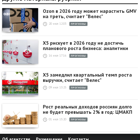
Ozon в 2026 году может нарастить GMV
на треть, считает "Велес"
20 июл 12:03
ПРОГНОЗЫ
X5 рискует в 2026 году не достичь
планового роста бизнеса: аналитики
16 июл 17:16
ПРОГНОЗЫ
X5 замедлил квартальный темп роста
выручки, считает "Велес"
09 июл 13:25
ПРОГНОЗЫ
Рост реальных доходов россиян долго
не будет превышать 2% в год: ЦМАКП
01 июл 15:20
ПРОГНОЗЫ
Об агентстве
Размещение
Контакты