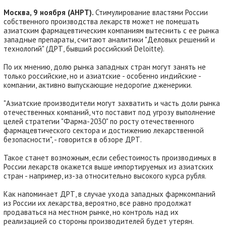
Москва, 9 ноября (АНРТ).
Стимулирование властями России
собственного производства лекарств может не помешать
азиатским фармацевтическим компаниям вытеснить с ее рынка
западные препараты, считают аналитики "Деловых решений и
технологий" (ДРТ, бывший российский Deloitte).
По их мнению, долю рынка западных стран могут занять не
только российские, но и азиатские - особенно индийские -
компании, активно выпускающие недорогие дженерики.
"Азиатские производители могут захватить и часть доли рынка
отечественных компаний, что поставит под угрозу выполнение
целей стратегии "Фарма-2030" по росту отечественного
фармацевтического сектора и достижению лекарственной
безопасности", - говорится в обзоре ДРТ.
Такое станет возможным, если себестоимость производимых в
России лекарств окажется выше импортируемых из азиатских
стран - например, из-за относительно высокого курса рубля.
Как напоминает ДРТ, в случае ухода западных фармкомпаний
из России их лекарства, вероятно, все равно продолжат
продаваться на местном рынке, но контроль над их
реализацией со стороны производителей будет утерян.