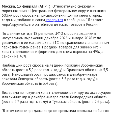
Москва, 13 февраля (АНРТ).
Относительно снежная и
морозная зима в Центральном федеральном округе вызывала
50%-й рост спроса на приспособления для катания с горок:
ледянки, тюбинги и санки,
говорится
в сообщении "Детского
мира", крупнейшего ритейлера детских товаров в России.
По данным сети, в 18 регионах ЦФО спрос на ледянки в
натуральном выражении декабре 2025 и январе 2026 года
увеличился в ее магазинах на 51% по сравнению с аналогичным
периодом годом ранее. Продажи товаров для зимних игр -
лопат, снежколепов и формочек для снега выросли на 49%, а
санок - на 45%.
Наибольший рост спроса на ледянки показали Воронежская
область (рост в 5,9 раза год-к-году) и Орловская область (в 5,5
раза). Наибольший рост продаж санок в декабре-январе
показали Липецкая область (рост в 3,5 раза год-к-году) и
Воронежская область (в 3,4 раза).
Лидерами по покупкам лопат, снежколепов и других аксессуаров
для зимних игр в декабре-январе стали Белгородская область
(рост в 2,7 раза год-к-году) и Тульская область (рост в 2,6 раза).
"В этом сезоне продажи ледянок превысили продажи тюбингов