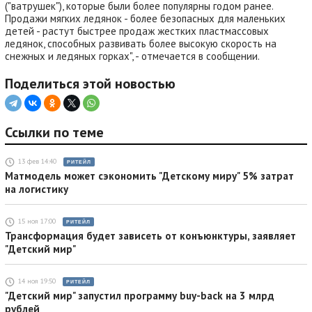
("ватрушек"), которые были более популярны годом ранее.
Продажи мягких ледянок - более безопасных для маленьких
детей - растут быстрее продаж жестких пластмассовых
ледянок, способных развивать более высокую скорость на
снежных и ледяных горках", - отмечается в сообщении.
Поделиться этой новостью
Ссылки по теме
13 фев 14:40
РИТЕЙЛ
Матмодель может сэкономить "Детскому миру" 5% затрат
на логистику
15 ноя 17:00
РИТЕЙЛ
Трансформация будет зависеть от конъюнктуры, заявляет
"Детский мир"
14 ноя 19:50
РИТЕЙЛ
"Детский мир" запустил программу buy-back на 3 млрд
рублей