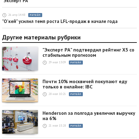
"Эксперт РА"
26 апр 14:48
РИТЕЙЛ
"О'кей" усилил темп роста LFL-продаж в начале года
Другие материалы рубрики
"Эксперт РА" подтвердил рейтинг X5 со
стабильным прогнозом
29 июл 13:09
РИТЕЙЛ
Почти 10% москвичей покупают еду
только в онлайне: IBC
28 июл 10:21
РИТЕЙЛ
Henderson за полгода увеличил выручку
на 6%
21 июл 15:28
РИТЕЙЛ