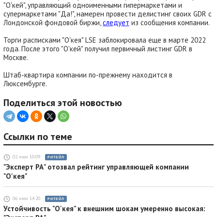
"О'кей", управляющий одноименными гипермаркетами и
супермаркетами "Да!", намерен провести делистинг своих GDR с
Лондонской фондовой биржи,
следует
из сообщения компании.
Торги расписками "О'кея" LSE заблокировала еще в марте 2022
года. После этого "О'кей" получил первичный листинг GDR в
Москве.
Штаб-квартира компании по-прежнему находится в
Люксембурге.
Поделиться этой новостью
Ссылки по теме
02 июн 10:09
РИТЕЙЛ
"Эксперт РА" отозвал рейтинг управляющей компании
"О'кея"
06 июн 14:20
РИТЕЙЛ
Устойчивость "О'кея" к внешним шокам умеренно высокая: