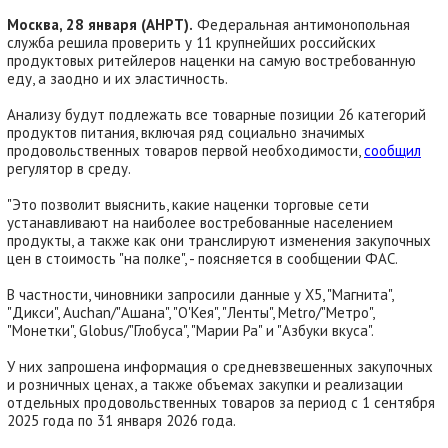
Москва, 28 января (АНРТ).
Федеральная антимонопольная
служба решила проверить у 11 крупнейших российских
продуктовых ритейлеров наценки на самую востребованную
еду, а заодно и их эластичность.
Анализу будут подлежать все товарные позиции 26 категорий
продуктов питания, включая ряд социально значимых
продовольственных товаров первой необходимости,
сообщил
регулятор в среду.
"Это позволит выяснить, какие наценки торговые сети
устанавливают на наиболее востребованные населением
продукты, а также как они транслируют изменения закупочных
цен в стоимость "на полке", - поясняется в сообщении ФАС.
В частности, чиновники запросили данные у Х5, "Магнита",
"Дикси", Auchan/"Ашана", "О'Кея", "Ленты", Metro/"Метро",
"Монетки", Globus/"Глобуса", "Марии Ра" и "Азбуки вкуса".
У них запрошена информация о средневзвешенных закупочных
и розничных ценах, а также объемах закупки и реализации
отдельных продовольственных товаров за период с 1 сентября
2025 года по 31 января 2026 года.