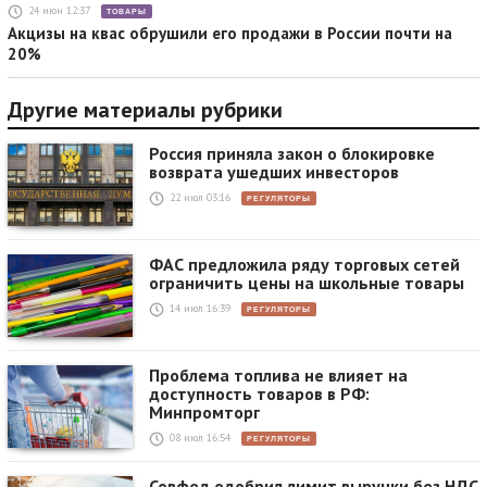
24 июн 12:37
ТОВАРЫ
Акцизы на квас обрушили его продажи в России почти на
20%
Другие материалы рубрики
Россия приняла закон о блокировке
возврата ушедших инвесторов
22 июл 03:16
РЕГУЛЯТОРЫ
ФАС предложила ряду торговых сетей
ограничить цены на школьные товары
14 июл 16:39
РЕГУЛЯТОРЫ
Проблема топлива не влияет на
доступность товаров в РФ:
Минпромторг
08 июл 16:54
РЕГУЛЯТОРЫ
Совфед одобрил лимит выручки без НДС