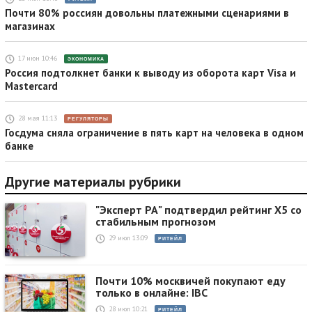
Почти 80% россиян довольны платежными сценариями в
магазинах
17 июн 10:46
ЭКОНОМИКА
Россия подтолкнет банки к выводу из оборота карт Visa и
Mastercard
28 мая 11:13
РЕГУЛЯТОРЫ
Госдума сняла ограничение в пять карт на человека в одном
банке
Другие материалы рубрики
"Эксперт РА" подтвердил рейтинг X5 со
стабильным прогнозом
29 июл 13:09
РИТЕЙЛ
Почти 10% москвичей покупают еду
только в онлайне: IBC
28 июл 10:21
РИТЕЙЛ