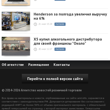
Henderson за полгода увеличил выручку
на 6%
21 июл 15:28
РИТЕЙЛ
X5 купил алкогольного дистрибутора
для своей франшизы "Около"
20 июл 12:27
РИТЕЙЛ
Об агентстве
Размещение
Контакты
Перейти к полной версии сайта
© 2014-2026 Агентство новостей розничной торговли
Все права на материалы и новости, опубликованные на сайте anrt.info, охраняются в
соответствии с законодательством РФ. Допускается цитирование без согласования с
редакцией АНРТ не более 50% от объема оригинального материала, с обязательной
прямой гиперссылкой на страницу, с которой материал заимствован. Гиперссылка